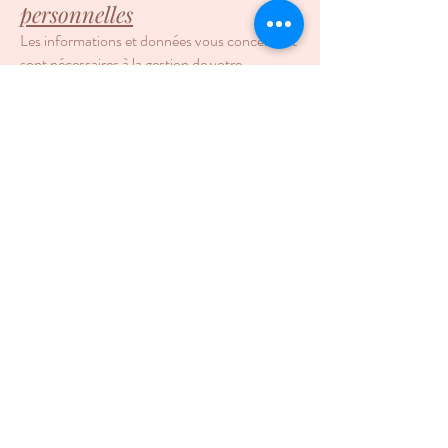
personnelles
Les informations et données vous concernant
sont nécessaires à la gestion de votre
commande et à nos relations commerciales.
Elles ne seront jamais transmises à des tiers.
Article 8 : propriété
intellectuelle
En vertu de l’article L111-1 du code de la
propriété intellectuelle : « L’auteur d’une
œuvre de l’esprit jouit sur cette œuvre, du seul
fait de sa création, d’un droit de propriété
incorporelle exclusif et opposable à tous. » Ce
droit d’auteur permet notamment à son
titulaire d’engager une action en justice et
d’obtenir réparation pour atteintes à ses droits
patrimoniaux et moraux en cas de
contrefaçon, c’est-à-dire en cas
d’exploitation de son œuvre par un tiers sans